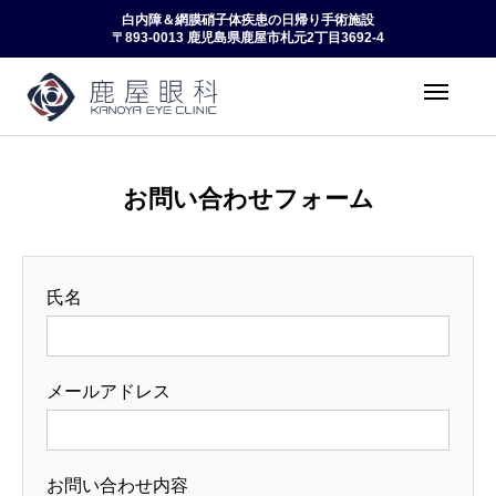
白内障＆網膜硝子体疾患の日帰り手術施設
〒893-0013 鹿児島県鹿屋市札元2丁目3692-4
Web予約受付
アクセス
TOP
お問い合わせフォーム
院長紹介・理念
受診される方へ
氏名
手術治療について
機器・施設案内
メールアドレス
求人情報
Web予約
お問い合わせ内容